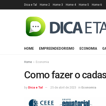
Dica e Tal
Home 2
Home 3
Home 4
Home 5
Home 6
HOME
EMPREENDEDORISMO
ECONOMIA
G
Home
Economia
Como fazer o cadas
by
Dica e Tal
25 de abril de 2023
in
Economia