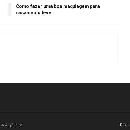
Como fazer uma boa maquiagem para
casamento leve
Dica e
 by
Jegtheme
.