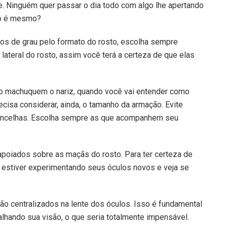
te. Ninguém quer passar o dia todo com algo lhe apertando
não é mesmo?
los de grau pelo formato do rosto, escolha sempre
ateral do rosto, assim você terá a certeza de que elas
o machuquem o nariz, quando você vai entender como
ecisa considerar, ainda, o tamanho da armação. Evite
ancelhas. Escolha sempre as que acompanhem seu
apoiados sobre as maçãs do rosto. Para ter certeza de
o estiver experimentando seus óculos novos e veja se
tão centralizados na lente dos óculos. Isso é fundamental
alhando sua visão, o que seria totalmente impensável.