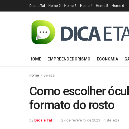
Dica e Tal
Home 2
Home 3
Home 4
Home 5
Home 6
HOME
EMPREENDEDORISMO
ECONOMIA
G
Home
Beleza
Como escolher ócul
formato do rosto
by
Dica e Tal
27 de fevereiro de 2023
in
Beleza