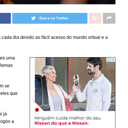
Share on Twitter
cada dia devido ao fácil acesso do mundo virtual e a
ais uma
blemas
am se
ueles que
e já
jogos a