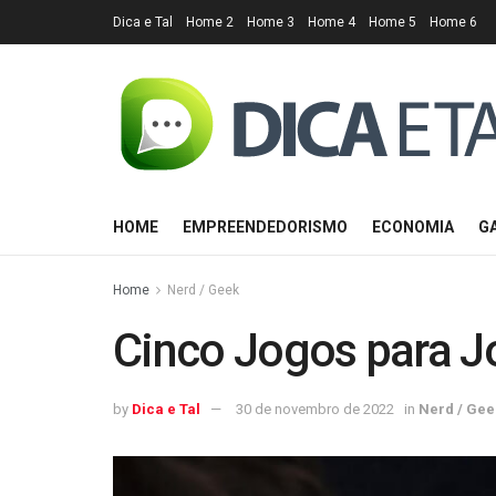
Dica e Tal
Home 2
Home 3
Home 4
Home 5
Home 6
HOME
EMPREENDEDORISMO
ECONOMIA
G
Home
Nerd / Geek
Cinco Jogos para J
by
Dica e Tal
30 de novembro de 2022
in
Nerd / Gee