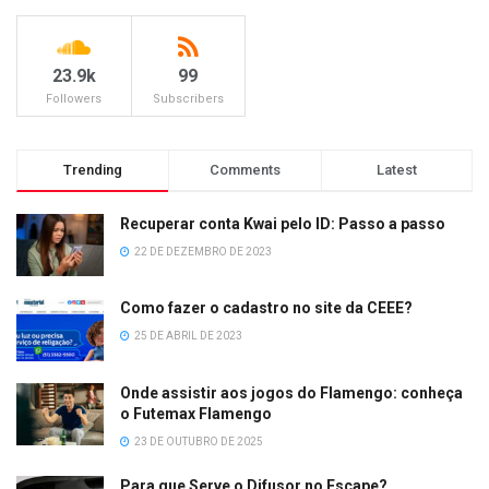
23.9k
99
Followers
Subscribers
Trending
Comments
Latest
Recuperar conta Kwai pelo ID: Passo a passo
22 DE DEZEMBRO DE 2023
Como fazer o cadastro no site da CEEE?
25 DE ABRIL DE 2023
Onde assistir aos jogos do Flamengo: conheça
o Futemax Flamengo
23 DE OUTUBRO DE 2025
Para que Serve o Difusor no Escape?