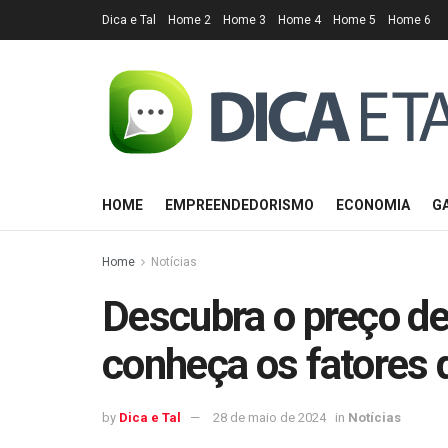
Dica e Tal
Home 2
Home 3
Home 4
Home 5
Home 6
HOME
EMPREENDEDORISMO
ECONOMIA
G
Home
Notícias
Descubra o preço de
conheça os fatores 
by
Dica e Tal
28 de maio de 2024
in
Notícias