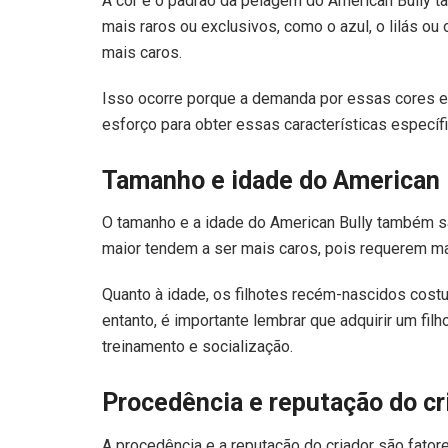
A cor e o padrão da pelagem do American Bully 
mais raros ou exclusivos, como o azul, o lilás ou
mais caros.
Isso ocorre porque a demanda por essas cores e
esforço para obter essas características específ
Tamanho e idade do American B
O tamanho e a idade do American Bully também sã
maior tendem a ser mais caros, pois requerem m
Quanto à idade, os filhotes recém-nascidos cost
entanto, é importante lembrar que adquirir um fi
treinamento e socialização.
Procedência e reputação do cr
A procedência e a reputação do criador são fator