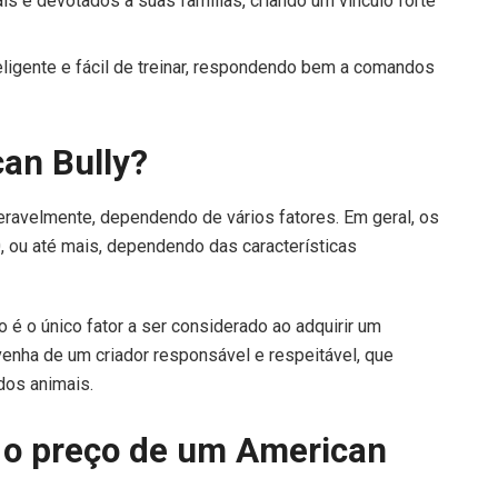
s e devotados a suas famílias, criando um vínculo forte
teligente e fácil de treinar, respondendo bem a comandos
an Bully?
eravelmente, dependendo de vários fatores. Em geral, os
, ou até mais, dependendo das características
o é o único fator a ser considerado ao adquirir um
 venha de um criador responsável e respeitável, que
dos animais.
m o preço de um American