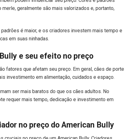
também podem influenciar seu preço. Cores e padrões
 o merle, geralmente são mais valorizados e, portanto,
 padrões é maior, e os criadores investem mais tempo e
icas em suas ninhadas.
ully e seu efeito no preço
o fatores que afetam seu preço. Em geral, cães de porte
ais investimento em alimentação, cuidados e espaço.
umam ser mais baratos do que os cães adultos. No
lhote requer mais tempo, dedicação e investimento em
iador no preço do American Bully
es cruciais no preço de um American Bully. Criadores