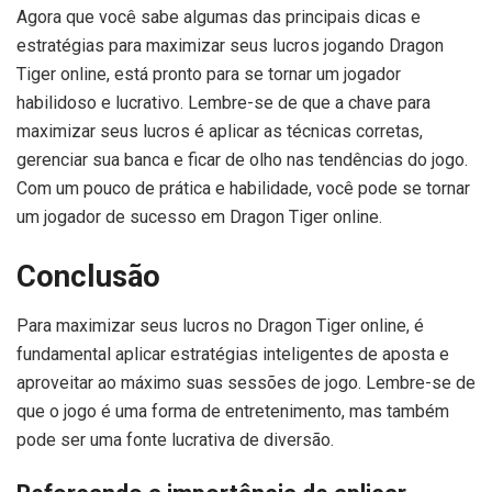
Agora que você sabe algumas das principais dicas e
estratégias para maximizar seus lucros jogando Dragon
Tiger online, está pronto para se tornar um jogador
habilidoso e lucrativo. Lembre-se de que a chave para
maximizar seus lucros é aplicar as técnicas corretas,
gerenciar sua banca e ficar de olho nas tendências do jogo.
Com um pouco de prática e habilidade, você pode se tornar
um jogador de sucesso em Dragon Tiger online.
Conclusão
Para maximizar seus lucros no Dragon Tiger online, é
fundamental aplicar estratégias inteligentes de aposta e
aproveitar ao máximo suas sessões de jogo. Lembre-se de
que o jogo é uma forma de entretenimento, mas também
pode ser uma fonte lucrativa de diversão.