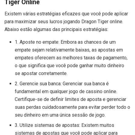
Tiger Online
Existem várias estratégias eficazes que você pode aplicar
para maximizar seus lucros jogando Dragon Tiger online.
Abaixo estão algumas das principais estratégias:
1. Aposte no empate: Embora as chances de um
empate sejam relativamente baixas, as apostas em
empates oferecem as melhores taxas de pagamento,
o que significa que você pode ganhar muito dinheiro
se apostar corretamente.
2. Gerencie sua banca: Gerenciar sua banca é
fundamental em qualquer jogo de cassino online.
Certifique-se de definir limites de aposta e gerenciar
suas perdas cuidadosamente para evitar perder todo o
seu dinheiro em uma única sessão de jogo.
3. Utilize sistemas de apostas: Existem muitos
sistemas de apostas que você pode aplicar para