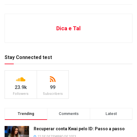
Dica e Tal
Stay Connected test
23.9k
99
Followers
Subscribers
Trending
Comments
Latest
Recuperar conta Kwai pelo ID: Passo a passo
22 DE DEZEMBRO DE 2023