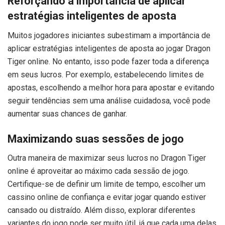
Reforçando a importância de aplicar
estratégias inteligentes de aposta
Muitos jogadores iniciantes subestimam a importância de
aplicar estratégias inteligentes de aposta ao jogar Dragon
Tiger online. No entanto, isso pode fazer toda a diferença
em seus lucros. Por exemplo, estabelecendo limites de
apostas, escolhendo a melhor hora para apostar e evitando
seguir tendências sem uma análise cuidadosa, você pode
aumentar suas chances de ganhar.
Maximizando suas sessões de jogo
Outra maneira de maximizar seus lucros no Dragon Tiger
online é aproveitar ao máximo cada sessão de jogo.
Certifique-se de definir um limite de tempo, escolher um
cassino online de confiança e evitar jogar quando estiver
cansado ou distraído. Além disso, explorar diferentes
variantes do jogo pode ser muito útil, já que cada uma delas