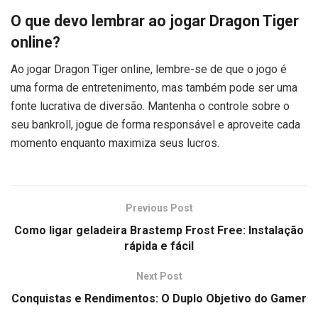
O que devo lembrar ao jogar Dragon Tiger
online?
Ao jogar Dragon Tiger online, lembre-se de que o jogo é
uma forma de entretenimento, mas também pode ser uma
fonte lucrativa de diversão. Mantenha o controle sobre o
seu bankroll, jogue de forma responsável e aproveite cada
momento enquanto maximiza seus lucros.
Previous Post
Como ligar geladeira Brastemp Frost Free: Instalação
rápida e fácil
Next Post
Conquistas e Rendimentos: O Duplo Objetivo do Gamer