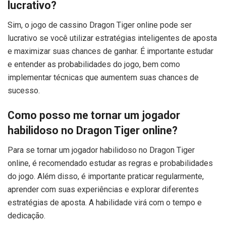
lucrativo?
Sim, o jogo de cassino Dragon Tiger online pode ser
lucrativo se você utilizar estratégias inteligentes de aposta
e maximizar suas chances de ganhar. É importante estudar
e entender as probabilidades do jogo, bem como
implementar técnicas que aumentem suas chances de
sucesso.
Como posso me tornar um jogador
habilidoso no Dragon Tiger online?
Para se tornar um jogador habilidoso no Dragon Tiger
online, é recomendado estudar as regras e probabilidades
do jogo. Além disso, é importante praticar regularmente,
aprender com suas experiências e explorar diferentes
estratégias de aposta. A habilidade virá com o tempo e
dedicação.