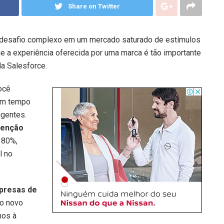
Share on Twitter
m desafio complexo em um mercado saturado de estímulos
ue a experiência oferecida por uma marca é tão importante
a Salesforce.
você
 em tempo
igentes.
tenção
 80%,
l no
presas de
o novo
mos à