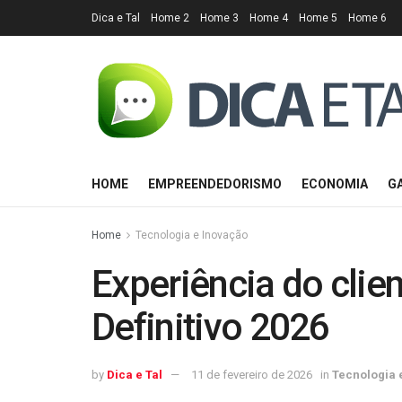
Dica e Tal
Home 2
Home 3
Home 4
Home 5
Home 6
HOME
EMPREENDEDORISMO
ECONOMIA
G
Home
Tecnologia e Inovação
Experiência do clie
Definitivo 2026
by
Dica e Tal
11 de fevereiro de 2026
in
Tecnologia 