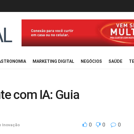
ASTRONOMIA
MARKETING DIGITAL
NEGÓCIOS
SAÚDE
TE
nte com IA: Guia
0
0
0
e Inovação