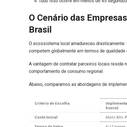
Tudo isso ocorre em menos de 45 segundos
O Cenário das Empresas d
Brasil
O ecossistema local amadureceu drasticamente. 
competem globalmente em termos de qualidade de
A vantagem de contratar parceiros locais reside 
comportamento de consumo regional.
Abaixo, comparamos as abordagens de implement
Critério de Escolha
Implementaç
house)
Custo Inicial
Muito Alto 
Tempo de Setup
6-12 meses