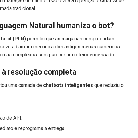
ustração do cliente. Isso evita a repetição exaustiva de
nada tradicional.
guagem Natural humaniza o bot?
ural (PLN)
permitiu que as máquinas compreendam
remove a barreira mecânica dos antigos menus numéricos,
blemas complexos sem parecer um roteiro engessado.
 à resolução completa
ntou uma camada de
chatbots inteligentes
que reduziu o
ção de API.
diato e reprograma a entrega.