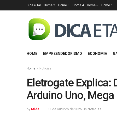
Dica e Tal
Home 2
Home 3
Home 4
Home 5
Home 6
HOME
EMPREENDEDORISMO
ECONOMIA
G
Home
Notícias
Eletrogate Explica: 
Arduino Uno, Mega
by
Mide
11 de outubro de 2025
in
Notícias