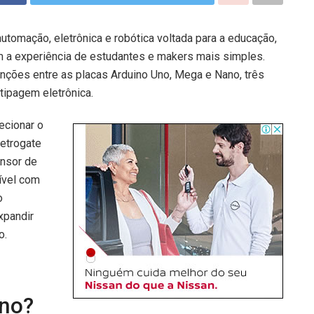
utomação, eletrônica e robótica voltada para a educação,
am a experiência de estudantes e makers mais simples.
tinções entre as placas Arduino Uno, Mega e Nano, três
ipagem eletrônica.
ecionar o
letrogate
nsor de
ível com
o
xpandir
o.
ano?