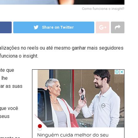
Como funciona o insight?
Share on Twitter
ualizações no reels ou até mesmo ganhar mais seguidores
unciona o insight.
nte que
 lhe
ar as suas
 que você
 seus