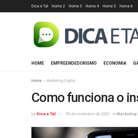
Dica e Tal
Home 2
Home 3
Home 4
Home 5
Home 6
HOME
EMPREENDEDORISMO
ECONOMIA
G
Home
Marketing Digital
Como funciona o in
by
Dica e Tal
30 de novembro de 2022
in
Marketing 