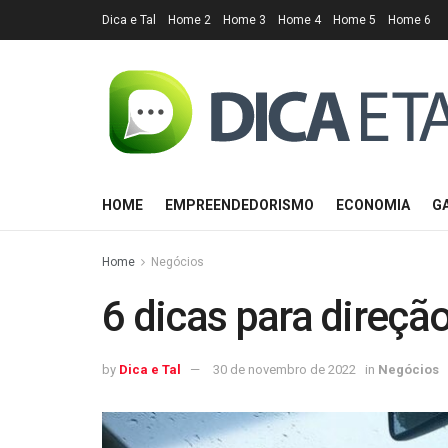
Dica e Tal
Home 2
Home 3
Home 4
Home 5
Home 6
HOME
EMPREENDEDORISMO
ECONOMIA
G
Home
Negócios
6 dicas para direçã
by
Dica e Tal
30 de novembro de 2022
in
Negócios