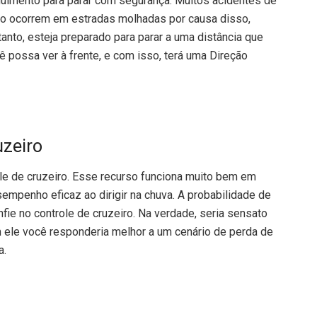
uimento para parar com segurança. Muitos acidentes de
ro ocorrem em estradas molhadas por causa disso,
tanto, esteja preparado para parar a uma distância que
ê possa ver à frente, e com isso, terá uma
Direção
uzeiro
e de cruzeiro. Esse recurso funciona muito bem em
empenho eficaz ao dirigir na chuva. A probabilidade de
onfie no controle de cruzeiro. Na verdade, seria sensato
em ele você responderia melhor a um cenário de perda de
a.