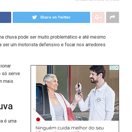
Share on Twitter
r na chuva pode ser muito problemático e até mesmo
a ser um motorista defensivo e focar nos arredores
cionar
o só serve
em mais
uva
ça é uma