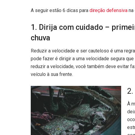
A seguir estão 6 dicas para
direção defensiva
na 
1. Dirija com cuidado – primei
chuva
Reduzir a velocidade e ser cauteloso é uma regra 
pode fazer é dirigir a uma velocidade segura qu
reduzir a velocidade, você também deve evitar f
veículo à sua frente.
2.
À m
dei
oco
est